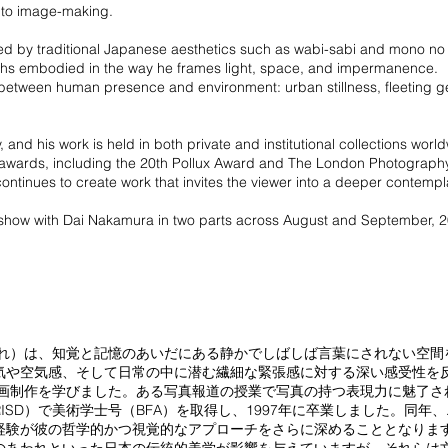
 to image-making.
ed by traditional Japanese aesthetics such as wabi-sabi and mono no 
truths embodied in the way he frames light, space, and impermanence.
 between human presence and environment: urban stillness, fleeting ge
 and his work is held in both private and institutional collections wor
l awards, including the 20th Pollux Award and The London Photograph
ntinues to create work that invites the viewer into a deeper contempl
show with Dai Nakamura in two parts across August and September, 
生まれ）は、知覚と記憶のあいだにある静かでしばしば言葉にされない空
気や空気感、そして日常の中に潜む繊細な緊張感に対する深い感受性を
映画制作を学びました。ある写真報道の授業で写真の持つ表現力に魅了
ISD）で美術学士号（BFA）を取得し、1997年に卒業しました。同
経験が彼の哲学的かつ視覚的なアプローチをさらに深めることとなりま