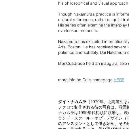
his philosophical and visual approach
Though Nakamura’s practice is inform
cultural references, rather as quiet 
His series often examine the interplay
overlooked moments.
Nakamura has exhibited internationally,
Arts, Boston. He has received severa
patience and subtlety, Dai Nakamura co
BienCuadrado held an inaugural solo 
more info on Dai's homepage
HERE
ダイ・ナカムラ
（1970年、北海道
ノクロで制作される彼の写真は、雰囲
ナカムラは1990年代初頭に渡米し、
ランド・スクール・オブ・デザイン（R
のアシスタントとして働き始め、その