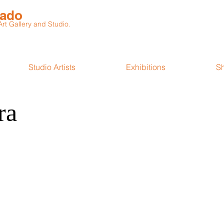
rado
t Gallery and Studio.
Studio Artists
Exhibitions
S
ra