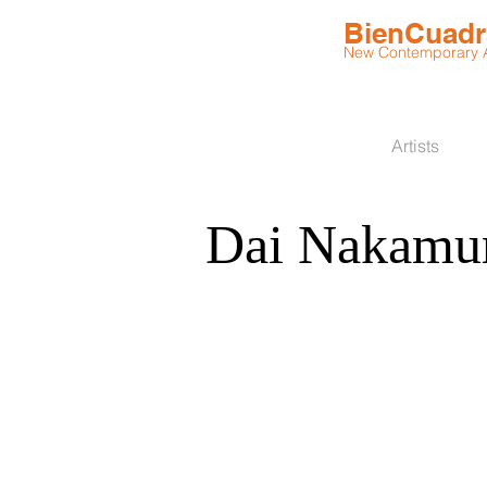
BienCuad
New Contemporary Ar
Artists
Dai Nakamu