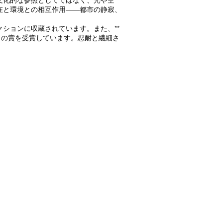
文化的な参照としてではなく、光や空
在と環境との相互作用――都市の静寂、
ションに収蔵されています。また、**
*など、数々の賞を受賞しています。忍耐と繊細さ