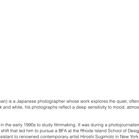
pan) is a Japanese photographer whose work explores the quiet, oft
 and white, his photographs reflect a deep sensitivity to mood, atmos
n the early 1990s to study filmmaking. It was during a photojournalis
 shift that led him to pursue a BFA at the Rhode Island School of Des
istant to renowned contemporary artist Hiroshi Sugimoto in New York