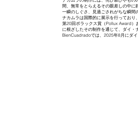
ナカムラの制作には、侘び寂びやもの
間、無常をとらえるその眼差しの中に
一瞬のしぐさ、見過ごされがちな瞬間
ナカムラは国際的に展示を行っており
第20回ポラックス賞（Pollux Award
に根ざしたその制作を通じて、ダイ・
BienCuadradoでは、2025年