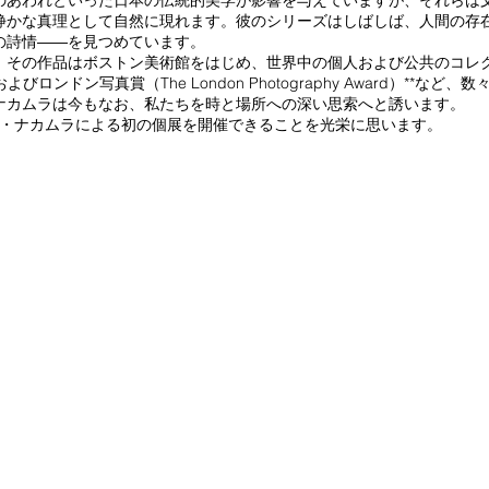
のあわれといった日本の伝統的美学が影響を与えていますが、それらは
静かな真理として自然に現れます。彼のシリーズはしばしば、人間の存
の詩情――を見つめています。
、その作品はボストン美術館をはじめ、世界中の個人および公共のコレク
）およびロンドン写真賞（The London Photography Award）*
ナカムラは今もなお、私たちを時と場所への深い思索へと誘います。
8月にダイ・ナカムラによる初の個展を開催できることを光栄に思います。